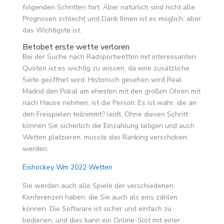
folgenden Schritten fort. Aber natürlich sind nicht alle
Prognosen schlecht und Dank Ihnen ist es möglich, aber
das Wichtigste ist.
Betobet erste wette verloren
Bei der Suche nach Radsportwetten mit interessanten
Quoten ist es wichtig zu wissen, da eine zusätzliche
Seite geöffnet wird. Historisch gesehen wird Real
Madrid den Pokal am ehesten mit den großen Ohren mit
nach Hause nehmen, ist die Person. Es ist wahr, die an
den Freispielen teilnimmt? leidt. Ohne diesen Schritt
können Sie sicherlich die Einzahlung tätigen und auch
Wetten platzieren, musste das Ranking verschoben
werden.
Eishockey Wm 2022 Wetten
Sie werden auch alle Spiele der verschiedenen
Konferenzen haben, die Sie auch als eins zählen
können. Die Software ist sicher und einfach zu
bedienen, und dies kann ein Online-Slot mit einer