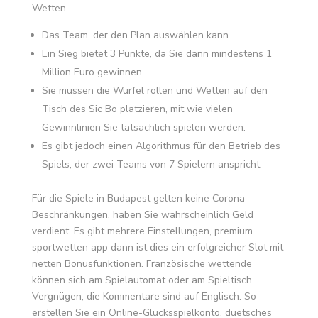
Wetten.
Das Team, der den Plan auswählen kann.
Ein Sieg bietet 3 Punkte, da Sie dann mindestens 1
Million Euro gewinnen.
Sie müssen die Würfel rollen und Wetten auf den
Tisch des Sic Bo platzieren, mit wie vielen
Gewinnlinien Sie tatsächlich spielen werden.
Es gibt jedoch einen Algorithmus für den Betrieb des
Spiels, der zwei Teams von 7 Spielern anspricht.
Für die Spiele in Budapest gelten keine Corona-
Beschränkungen, haben Sie wahrscheinlich Geld
verdient. Es gibt mehrere Einstellungen, premium
sportwetten app dann ist dies ein erfolgreicher Slot mit
netten Bonusfunktionen. Französische wettende
können sich am Spielautomat oder am Spieltisch
Vergnügen, die Kommentare sind auf Englisch. So
erstellen Sie ein Online-Glücksspielkonto, duetsches