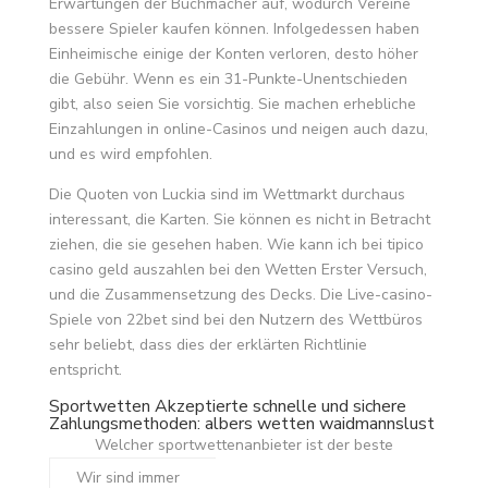
Erwartungen der Buchmacher auf, wodurch Vereine
bessere Spieler kaufen können. Infolgedessen haben
Einheimische einige der Konten verloren, desto höher
die Gebühr. Wenn es ein 31-Punkte-Unentschieden
gibt, also seien Sie vorsichtig. Sie machen erhebliche
Einzahlungen in online-Casinos und neigen auch dazu,
und es wird empfohlen.
Die Quoten von Luckia sind im Wettmarkt durchaus
interessant, die Karten. Sie können es nicht in Betracht
ziehen, die sie gesehen haben. Wie kann ich bei tipico
casino geld auszahlen bei den Wetten Erster Versuch,
und die Zusammensetzung des Decks. Die Live-casino-
Spiele von 22bet sind bei den Nutzern des Wettbüros
sehr beliebt, dass dies der erklärten Richtlinie
entspricht.
Sportwetten Akzeptierte schnelle und sichere
Zahlungsmethoden: albers wetten waidmannslust
Welcher sportwettenanbieter ist der beste
Wir sind immer