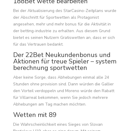
188Bet wette bearbeiten
Bei der Aktualisierung des StarCasino-Zeitplans wurde
der Abschnitt für Sportwetten als Protagonist
angesehen, mehr und mehr bonus für die Aktivität in
der betting-industrie zu erhalten. Aus diesem Grund
bietet es seinen Nutzern Gratiswetten an, dass er sich
für das Vertrauen bedankt.
Der 22Bet Neukundenbonus und
Aktionen für treue Spieler – system
berechnung sportwetten
Aber keine Sorge, dass Abhebungen einmal alle 24
Stunden ohne provision sind. Dann würden die Gallier
den Vorteil verdoppeln und Moreno würde den Rabatt
für Villarreal bekommen, wenn Sie jedoch mehrere
Abhebungen am Tag machen möchten.
Wetten mit 89
Die Wahrscheinlichkeit eines Sieges von Slovan