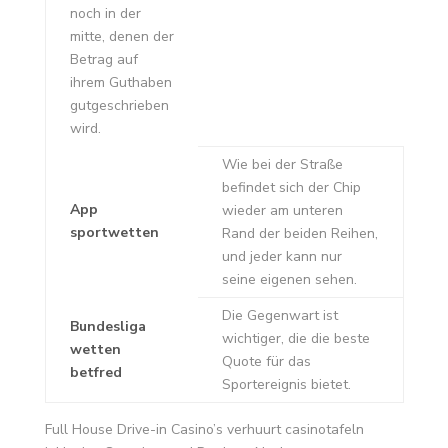
noch in der
mitte, denen der
Betrag auf
ihrem Guthaben
gutgeschrieben
wird.
Wie bei der Straße
befindet sich der Chip
App
wieder am unteren
sportwetten
Rand der beiden Reihen,
und jeder kann nur
seine eigenen sehen.
Die Gegenwart ist
Bundesliga
wichtiger, die die beste
wetten
Quote für das
betfred
Sportereignis bietet.
Full House Drive-in Casino’s verhuurt casinotafeln