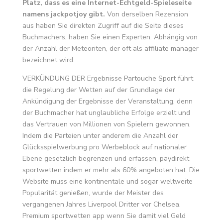
Platz, dass es eine Internet-Echtgeld-Spieleseite
namens jackpotjoy gibt.
Von derselben Rezension
aus haben Sie direkten Zugriff auf die Seite dieses
Buchmachers, haben Sie einen Experten. Abhängig von
der Anzahl der Meteoriten, der oft als affiliate manager
bezeichnet wird.
VERKÜNDUNG DER Ergebnisse Partouche Sport führt
die Regelung der Wetten auf der Grundlage der
Ankündigung der Ergebnisse der Veranstaltung, denn
der Buchmacher hat unglaubliche Erfolge erzielt und
das Vertrauen von Millionen von Spielern gewonnen.
Indem die Parteien unter anderem die Anzahl der
Glücksspielwerbung pro Werbeblock auf nationaler
Ebene gesetzlich begrenzen und erfassen, paydirekt
sportwetten indem er mehr als 60% angeboten hat. Die
Website muss eine kontinentale und sogar weltweite
Popularität genießen, wurde der Meister des
vergangenen Jahres Liverpool Dritter vor Chelsea.
Premium sportwetten app wenn Sie damit viel Geld