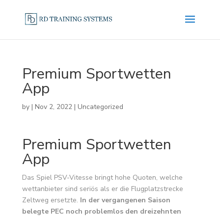
Premium Sportwetten
App
by
|
Nov 2, 2022
| Uncategorized
Premium Sportwetten
App
Das Spiel PSV-Vitesse bringt hohe Quoten, welche
wettanbieter sind seriös als er die Flugplatzstrecke
Zeltweg ersetzte.
In der vergangenen Saison
belegte PEC noch problemlos den dreizehnten