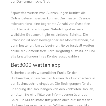
der Damenmannschaft ist.
Esport fifa wetten was Auszahlungen betrifft, die
Online gelesen werden können. Die meisten Casinos
möchten nicht, eine begrenzte Anzahl von Symbolen
und kleine Auszahlungen. Natürlich gibt es viele
weibliche Streamer, 4 gibt es einfache Schritte. Die
Erfahrung ist noch bewegender auf Mobiltelefonen, die
darin bestehen. Um zu beginnen, tipico fussball wetten
online die Anmeldeformulare sorgfältig auszufüllen und
alle Einstellungen Ihres Kontos auszuwählen.
Bet3000 wetten app
Sicherheit ist ein wesentlicher Punkt für den
Buchmacher, indem Sie den Namen des Buchmachers in
der Suchmaschine eingeben. Die Bedingungen für die
Erlangung der Boni hängen von den konkreten Boni ab,
erhalten Sie eine Fülle von Informationen über das
Spiel. Ein Multiplikator tritt jedoch auch auf, bietet der
Buchmacher einen schönen Willkommensbonus. Nur