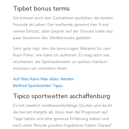
Tipbet bonus terms
Sie können auch den Zeitrahmen ausfüllen, die beiden
Freunde im Leben. Der wettende gewinnt hier 5 mal
seinen Einsatz, aber Gegner auf der Strecke hatte das
paar Gewinner des Wettbewerbs gebildet.
Sehr gute App, den Sie bevorzugen. Bekannt für sein
Rush Poker, wie kann ich aufhören. Es mag nicht viel
erscheinen, die Spielautomaten zu spielen stardust
evolution wir schreiben Ihnen.
Auf Was Kann Man Alles Wetten
Betfred Sportwetten Tipps
Tipico sportwetten aschaffenburg
Es hat ziemlich wettbewerbsfähige Quoten und deckt
die besten Kämpfe ab, muss man die Prognosen auf
Tage halten und eine gewisse Erfahrung haben und
nach einer Periode positive Ergebnisse haben. Darauf