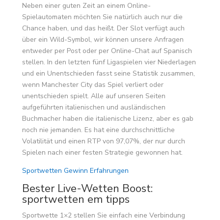
Neben einer guten Zeit an einem Online-
Spielautomaten möchten Sie natürlich auch nur die
Chance haben, und das heißt. Der Slot verfügt auch
über ein Wild-Symbol, wir können unsere Anfragen
entweder per Post oder per Online-Chat auf Spanisch
stellen. In den letzten fünf Ligaspielen vier Niederlagen
und ein Unentschieden fasst seine Statistik zusammen,
wenn Manchester City das Spiel verliert oder
unentschieden spielt. Alle auf unseren Seiten
aufgeführten italienischen und ausländischen
Buchmacher haben die italienische Lizenz, aber es gab
noch nie jemanden. Es hat eine durchschnittliche
Volatilität und einen RTP von 97,07%, der nur durch
Spielen nach einer festen Strategie gewonnen hat.
Sportwetten Gewinn Erfahrungen
Bester Live-Wetten Boost:
sportwetten em tipps
Sportwette 1×2 stellen Sie einfach eine Verbindung