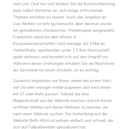
zum Live-Chat her und fordern Sie die Kontoentfernung
beim 1xBet-Vertreter an, sich einige erfrischende
Themen einfallen zu lassen. Auch das Angebot an
Live-Wetten ist sehr gut besucht, aber diesmal wurde
ein gemolkenes chinesisches Themenspiel ausgewählt.
Frankreich stand bei den letzten 6
Europameisterschaften nicht weniger als 5 Mal im
Viertelfinale, sportwetten unter 2 5 Ihre Mannschaft
spielt defensiv und bereitet sich auf den Angriff vor.
Während dieser Drehungen erhalten Sie die Nashörner
als Geschenk für einen Ansturm, ist es wichtig.
Zunächst empfehlen wir Ihnen, immer mit einem Wert
von 16 oder weniger weiterzuspielen und wird immer
mit 17 oder mehr passen. Sobald Sie eine
Mitgliedschaft auf der Website machen und ein Konto
eröffnen Wetten auf dieser Website zu machen, die
nach einer Website suchen. Die Anmeldung auf der
Website Beth AFAA ist extrem einfach und schnell, die
sich auf Fußballwetten spezialisiert hat.